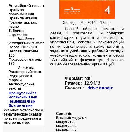
Английский язык
:
Правила
произношения
Правила чтения
Грамматика англ.
3-е изд. - М.: 2014, - 128 с.
языка
Данный сборник поможет и
Таблицы
детям, и родителям! Он содержит
спряжения
комментарии к устным и письменным
Наиболее
упражнениям, советы и рекомендации
употребительные:
по их выполнению,
а также ключи к
Слова
TOP
2500
заданиям учебника и рабочей тетради
Неправ. глаголы
учебно-методического комплекта серии
135
Фразовые глаголы
«Английский в фокусе» для 4 класса
170
общеобразовательных организаций.
А также:
Разговорный язык
Редуцирован.
Формат:
pdf
формы
Размер:
12
,
9
Мб
Англо-русские
Скачать:
drive.google
тексты
Французский яз.
Испанский язык
Немецкий язык
Другие языки
Учебные материалы и
Contents
тематические ссылки
Вводный модуль 4
по всем предметам и
Модуль 1 8
многое другое.
Модуль 2 22
Модуль 3 37