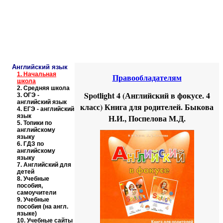
Educational resources of the Internet
-
English
.
Образовательные ресурсы Интернета
-
Английский язык.
Главная страница
(Содержание)
Английский язык
1.
Начальная
Правообладателям
школа
2.
Средняя школа
Spotlight 4 (Английский в фокусе. 4
3.
ОГЭ -
английский язык
класс) Книга для родителей. Быкова
4.
ЕГЭ - английский
язык
Н.И., Поспелова М.Д.
5.
Топики по
английскому
языку
6.
ГДЗ по
английскому
языку
7.
Английский для
детей
8.
Учебные
пособия,
самоучители
9.
Учебные
пособия (на англ.
языке)
10.
Учебные сайты