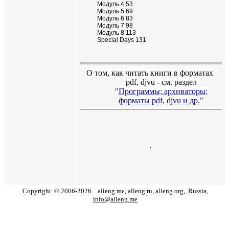
Модуль 4 53
Модуль 5 69
Модуль 6 83
Модуль 7 98
Модуль 8 113
Special Days 131
О том, как читать книги в форматах
pdf
,
djvu
- см. раздел
"
Программы; архиваторы;
форматы
pdf, djvu
и др.
"
.
Copyright
©
2006
-
2026
alleng.me, alleng.ru, alleng.org,
Russia,
info@alleng.me