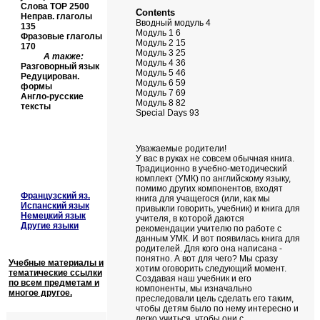
Слова
TOP
2500
Contents
Неправ. глаголы
Вводный модуль 4
135
Модуль 1 6
Фразовые глаголы
Модуль 2 15
170
Модуль 3 25
А также:
Модуль 4 36
Разговорный язык
Модуль 5 46
Редуцирован.
Модуль 6 59
формы
Модуль 7 69
Англо-русские
Модуль 8 82
тексты
Special Days 93
Уважаемые родители!
У вас в руках не совсем обычная книга.
Традиционно в учебно-методический
комплект (УМК) по английскому языку,
помимо других компонентов, входят
Французский яз.
книга для учащегося (или, как мы
Испанский язык
привыкли говорить, учебник) и книга для
Немецкий язык
учителя, в которой даются
Другие языки
рекомендации учителю по работе с
данным УМК. И вот появилась книга для
родителей. Для кого она написана -
понятно. А вот для чего? Мы сразу
Учебные материалы и
хотим оговорить следующий момент.
тематические ссылки
Создавая наш учебник и его
по всем предметам и
компоненты, мы изначально
многое другое.
преследовали цель сделать его таким,
чтобы детям было по нему интересно и
легко учиться, чтобы они с