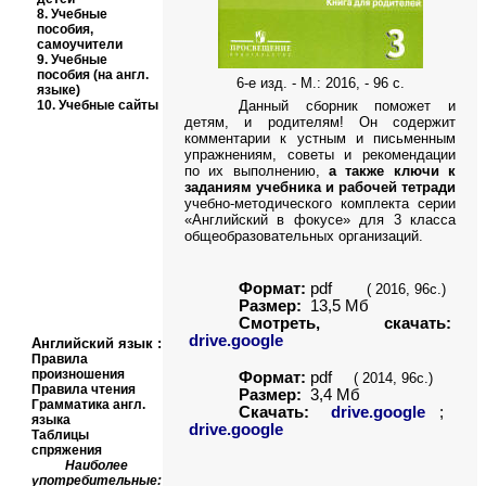
8.
Учебные
пособия,
самоучители
9.
Учебные
пособия (на англ.
6-е изд. - М.: 2016, - 96 с.
языке)
10.
Учебные сайты
Данный сборник поможет и
детям, и родителям! Он содержит
комментарии к устным и письменным
упражнениям, советы и рекомендации
по их выполнению,
а также ключи к
заданиям учебника и рабочей тетради
учебно-методического комплекта серии
«Английский в фокусе» для 3 класса
общеобразовательных организаций.
Формат:
pdf
( 2016, 96с.)
Размер:
13,5 Мб
Смотреть, скачать:
drive.google
Английский язык
:
Правила
произношения
Формат:
pdf
( 2014, 96с.)
Правила чтения
Размер:
3,4
Мб
Грамматика англ.
Скачать:
drive.google
;
языка
drive.google
Таблицы
спряжения
Наиболее
употребительные: