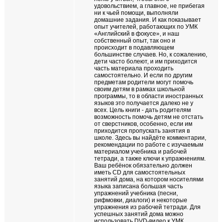
удовольствием, а главное, не прибегая
ни к чьей помощи, выполняли
домашние задания. И как показывает
опыт учителей, работающих по УМК
«Английский в фокусе», и наш
собственный опыт, так оно и
происходит в подавляющем
большинстве случаев. Но, к сожалению,
дети часто болеют, и им приходится
часть материала проходить
самостоятельно. И если по другим
предметам родители могут помочь
своим детям в рамках школьной
программы, то в области иностранных
языков это получается далеко не у
всех. Цель книги - дать родителям
возможность помочь детям не отстать
от сверстников, особенно, если им
приходится пропускать занятия в
школе. Здесь вы найдёте комментарии,
рекомендации по работе с изучаемым
материалом учебника и рабочей
тетради, а также ключи к упражнениям.
Ваш ребёнок обязательно должен
иметь CD для самостоятельных
занятий дома, на котором носителями
языка записана большая часть
упражнений учебника (песни,
рифмовки, диалоги) и некоторые
упражнения из рабочей тетради. Для
успешных занятий дома можно
использовать DVD-видео к УМК