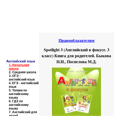
Educational resources of the Internet
-
English
.
Образовательные ресурсы Интернета
-
Английский язык.
Главная страница
(Содержание)
Правообладателям
Spotlight 3 (Английский в фокусе. 3
класс) Книга для родителей. Быкова
Н.И., Поспелова М.Д.
Английский язык
1.
Начальная
школа
2.
Средняя школа
3.
ОГЭ -
английский язык
4.
ЕГЭ - английский
язык
5.
Топики по
английскому
языку
6.
ГДЗ по
английскому
языку
7.
Английский для
детей