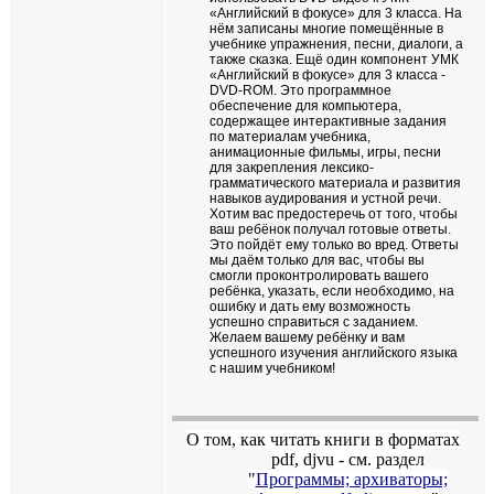
«Английский в фокусе» для 3 класса. На
нём записаны многие помещённые в
учебнике упражнения, песни, диалоги, а
также сказка. Ещё один компонент УМК
«Английский в фокусе» для 3 класса -
DVD-ROM. Это программное
обеспечение для компьютера,
содержащее интерактивные задания
по материалам учебника,
анимационные фильмы, игры, песни
для закрепления лексико-
грамматического материала и развития
навыков аудирования и устной речи.
Хотим вас предостеречь от того, чтобы
ваш ребёнок получал готовые ответы.
Это пойдёт ему только во вред. Ответы
мы даём только для вас, чтобы вы
смогли проконтролировать вашего
ребёнка, указать, если необходимо, на
ошибку и дать ему возможность
успешно справиться с заданием.
Желаем вашему ребёнку и вам
успешного изучения английского языка
с нашим учебником!
О том, как читать книги в форматах
pdf
,
djvu
- см. раздел
"
Программы; архиваторы;