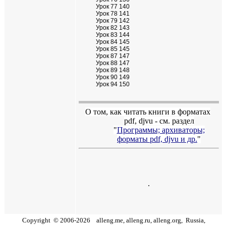
Урок 77 140
Урок 78 141
Урок 79 142
Урок 82 143
Урок 83 144
Урок 84 145
Урок 85 145
Урок 87 147
Урок 88 147
Урок 89 148
Урок 90 149
Урок 94 150
О том, как читать книги в форматах
pdf
,
djvu
- см. раздел
"
Программы; архиваторы;
форматы
pdf, djvu
и др.
"
.
Copyright
©
2006
-
2026
alleng.me, alleng.ru, alleng.org,
Russia,