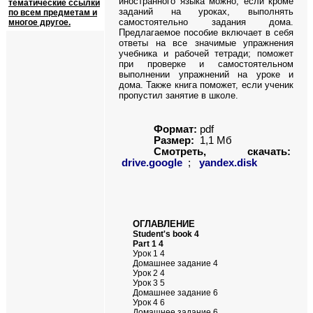
иностранного языка можно, если кроме
тематические ссылки
заданий на уроках, выполнять
по всем предметам и
самостоятельно задания дома.
многое другое.
Предлагаемое пособие включает в себя
ответы на все значимые упражнения
учебника и рабочей тетради; поможет
при проверке и самостоятельном
выполнении упражнений на уроке и
дома. Также книга поможет, если ученик
пропустил занятие в школе.
Формат:
pdf
Размер:
1,1 Мб
Смотреть, скачать:
drive.google
;
yandex.disk
ОГЛАВЛЕНИЕ
Student's book 4
Part 1 4
Урок 1 4
Домашнее задание 4
Урок 2 4
Урок 3 5
Домашнее задание 6
Урок 4 6
Домашнее задание 6