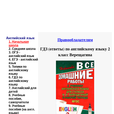
Educational resources of the Internet
-
English
.
Образовательные ресурсы Интернета
-
Английский язык.
Главная страница
(Содержание)
Английский язык
Правообладателям
1.
Начальная
школа
ГДЗ (ответы) по английскому языку 2
2.
Средняя школа
3.
ОГЭ -
класс Верещагина
английский язык
4.
ЕГЭ - английский
язык
5.
Топики по
английскому
языку
6.
ГДЗ по
английскому
языку
7.
Английский для
детей
8.
Учебные
пособия,
самоучители
9.
Учебные
пособия (на англ.
языке)