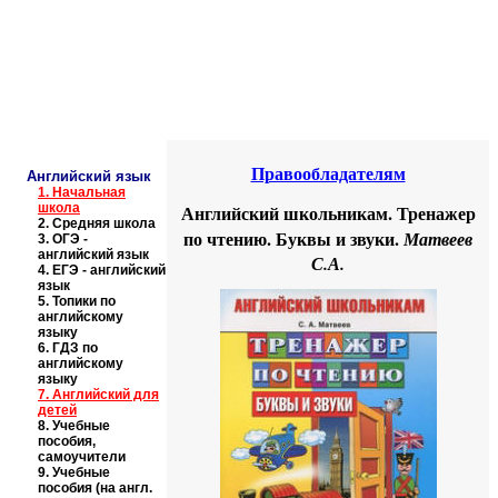
Educational resources of the Internet
-
English
.
Образовательные ресурсы Интернета
-
Английский язык.
Главная страница
(Содержание)
Правообладателям
Английский язык
1.
Начальная
школа
Английский школьникам. Тренажер
2.
Средняя школа
по чтению. Буквы и звуки.
Матвеев
3.
ОГЭ -
английский язык
С.А.
4.
ЕГЭ - английский
язык
5.
Топики по
английскому
языку
6.
ГДЗ по
английскому
языку
7.
Английский для
детей
8.
Учебные
пособия,
самоучители
9.
Учебные
пособия (на англ.