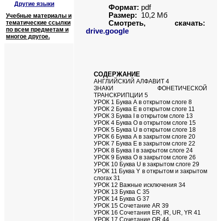
Другие языки
Формат:
pdf
Размер:
10,2 Мб
Учебные материалы и
тематические ссылки
Смотреть, скачать:
по всем предметам и
drive.google
многое другое.
СОДЕРЖАНИЕ
АНГЛИЙСКИЙ АЛФАВИТ 4
ЗНАКИ ФОНЕТИЧЕСКОЙ
ТРАНСКРИПЦИИ 5
УРОК 1 Буква А в открытом слоге 8
УРОК 2 Буква Е в открытом слоге 11
УРОК 3 Буква I в открытом слоге 13
УРОК 4 Буква О в открытом слоге 15
УРОК 5 Буква U в открытом слоге 18
УРОК 6 Буква А в закрытом слоге 20
УРОК 7 Буква Е в закрытом слоге 22
УРОК 8 Буква I в закрытом слоге 24
УРОК 9 Буква О в закрытом слоге 26
УРОК 10 Буква U в закрытом слоге 29
УРОК 11 Буква Y в открытом и закрытом
слогах 31
УРОК 12 Важные исключения 34
УРОК 13 Буква С 35
УРОК 14 Буква G 37
УРОК 15 Сочетание AR 39
УРОК 16 Сочетания ER, IR, UR, YR 41
УРОК 17 Сочетание OR 44