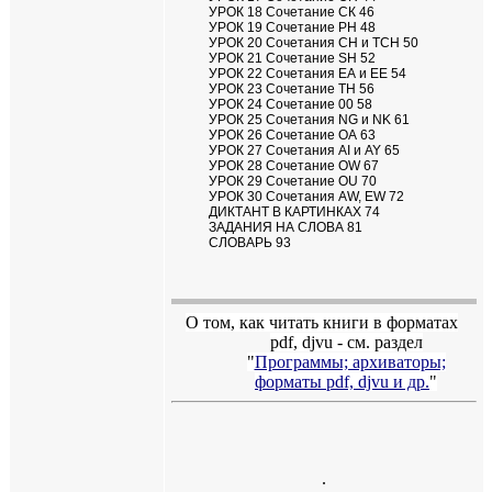
УРОК 18 Сочетание СК 46
УРОК 19 Сочетание РН 48
УРОК 20 Сочетания СН и ТСН 50
УРОК 21 Сочетание SH 52
УРОК 22 Сочетания ЕА и ЕЕ 54
УРОК 23 Сочетание ТН 56
УРОК 24 Сочетание 00 58
УРОК 25 Сочетания NG и NK 61
УРОК 26 Сочетание ОА 63
УРОК 27 Сочетания AI и AY 65
УРОК 28 Сочетание OW 67
УРОК 29 Сочетание OU 70
УРОК 30 Сочетания AW, EW 72
ДИКТАНТ В КАРТИНКАХ 74
ЗАДАНИЯ НА СЛОВА 81
СЛОВАРЬ 93
О том, как читать книги в форматах
pdf
,
djvu
- см. раздел
"
Программы; архиваторы;
форматы
pdf, djvu
и др.
"
.