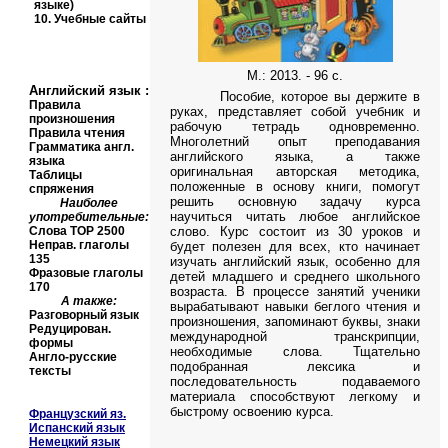
языке)
10.
Учебные сайты
М.: 2013. - 96 с.
Английский язык
:
Пособие, которое вы держите в
Правила
руках, представляет собой учебник и
произношения
рабочую тетрадь одновременно.
Правила чтения
Многолетний опыт преподавания
Грамматика англ.
английского языка, а также
языка
оригинальная авторская методика,
Таблицы
положенные в основу книги, помогут
спряжения
решить основную задачу курса
Наиболее
научиться читать любое английское
употребительные:
Слова
TOP
2500
слово. Курс состоит из 30 уроков и
Неправ. глаголы
будет полезен для всех, кто начинает
135
изучать английский язык, особенно для
Фразовые глаголы
детей младшего и среднего школьного
170
возраста. В процессе занятий ученики
А также:
вырабатывают навыки беглого чтения и
Разговорный язык
произношения, запоминают буквы, знаки
Редуцирован.
международной транскрипции,
формы
необходимые слова. Тщательно
Англо-русские
подобранная лексика и
тексты
последовательность подаваемого
материала способствуют легкому и
быстрому освоению курса.
Французский яз.
Испанский язык
Немецкий язык