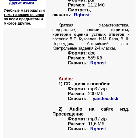
Формат:
pdf
Другие языки
Размер:
21
,
2
Мб
Смотреть,
Учебные материалы и
скачать:
Rghost
тематические ссылки
по всем предметам и
многое другое.
Краткая характеристика,
содержание,
ключи, скрипты,
критерии оценки устных ответов
к
пособию В.П. Кузовлев, Н.М. Лапа, Э.Ш.
Перегудова. Английский язык.
Контрольные задания 2-4 классы.
Формат:
doc
Размер:
559 Кб
Скачать:
Rghost
Audio:
1)
CD -
диск к пособию
Формат:
mp3 / zip
Размер:
200
Мб
Скачать:
yandex.disk
2)
Audio
на сайте изд.
Просвещение
Формат:
mp3 / zip
Размер:
11,6 Мб
Скачать:
Rghost