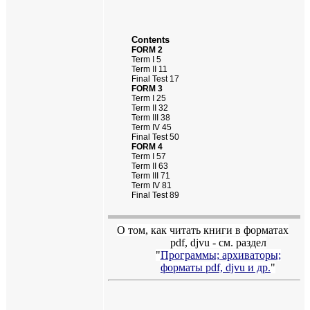
Contents
FORM 2
Term I 5
Term II 11
Final Test 17
FORM 3
Term I 25
Term II 32
Term III 38
Term IV 45
Final Test 50
FORM 4
Term I 57
Term II 63
Term III 71
Term IV 81
Final Test 89
О том, как читать книги в форматах
pdf
,
djvu
- см. раздел
"
Программы; архиваторы;
форматы
pdf, djvu
и др.
"