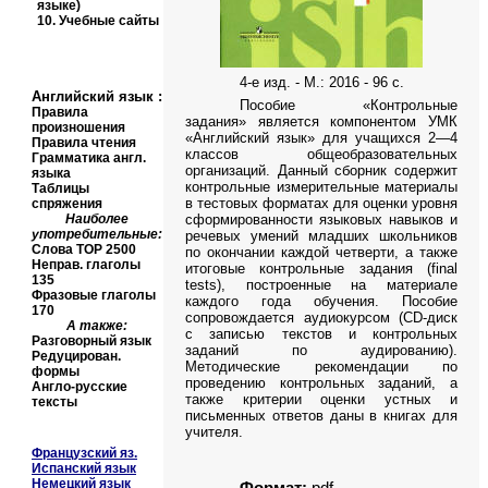
языке)
10.
Учебные сайты
4-е изд. - М.:
201
6
-
96 с.
Английский язык
:
Пособие «Контрольные
Правила
задания» является компонентом УМК
произношения
«Английский язык» для учащихся 2—4
Правила чтения
классов общеобразовательных
Грамматика англ.
организаций.
Данный сборник содержит
языка
контрольные измерительные материалы
Таблицы
в тестовых форматах для оценки уровня
спряжения
Наиболее
сформированности языковых навыков и
употребительные:
речевых умений младших школьников
Слова
TOP
2500
по окончании каждой четверти, а также
Неправ. глаголы
итоговые контрольные задания (final
135
tests), построенные на материале
Фразовые глаголы
каждого года обучения. Пособие
170
сопровождается аудиокурсом (CD-диск
А также:
с записью текстов и контрольных
Разговорный язык
заданий по аудированию).
Редуцирован.
Методические рекомендации по
формы
проведению контрольных заданий, а
Англо-русские
также критерии оценки устных и
тексты
письменных ответов даны в книгах для
учителя.
Французский яз.
Испанский язык
Немецкий язык