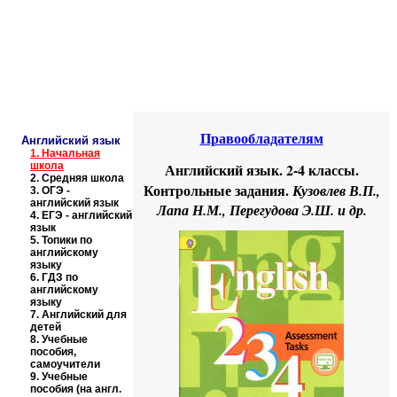
Educational resources of the Internet
-
English
.
Образовательные ресурсы Интернета
-
Английский язык.
Главная страница
(Содержание)
Правообладателям
Английский язык
1.
Начальная
школа
Английский язык. 2-4 классы.
2.
Средняя школа
Контрольные задания.
Кузовлев В.П.,
3.
ОГЭ -
английский язык
Лапа Н.М., Перегудова Э.Ш. и др.
4.
ЕГЭ - английский
язык
5.
Топики по
английскому
языку
6.
ГДЗ по
английскому
языку
7.
Английский для
детей
8.
Учебные
пособия,
самоучители
9.
Учебные
пособия (на англ.