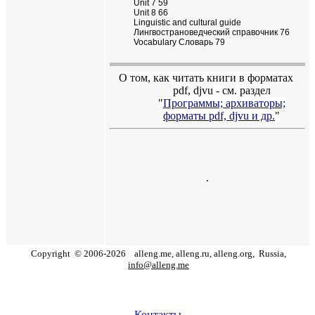
Unit 7 59
Unit 8 66
Linguistic and cultural guide
Лингвострановедческий справочник 76
Vocabulary Словарь 79
О том, как читать книги в форматах
pdf
,
djvu
- см. раздел
"
Программы; архиваторы;
форматы
pdf, djvu
и др.
"
.
Copyright
©
2006
-
2026
alleng.me, alleng.ru, alleng.org,
Russia,
info@alleng.me
Контакты