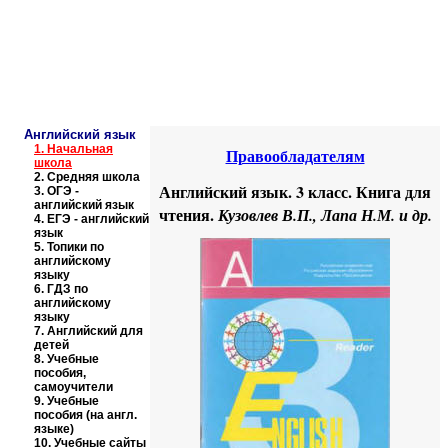
Educational resources of the Internet
-
English
.
Образовательные ресурсы Интернета
-
Английский язык.
Главная страница
(Содержание)
Английский язык
1.
Начальная
Правообладателям
школа
2.
Средняя школа
Английский язык. 3 класс. Книга для
3.
ОГЭ -
английский язык
чтения.
Кузовлев В.П., Лапа Н.М. и др.
4.
ЕГЭ - английский
язык
5.
Топики по
английскому
языку
6.
ГДЗ по
английскому
языку
7.
Английский для
детей
8.
Учебные
пособия,
самоучители
9.
Учебные
пособия (на англ.
языке)
10.
Учебные сайты