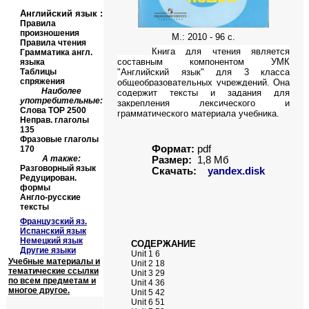
Английский язык
:
Правила
произношения
М.: 2010 - 96 с.
Правила чтения
Книга для чтения является
Грамматика англ.
составным компонентом УМК
языка
Таблицы
"Английский язык" для 3 класса
спряжения
общеобразовательных учреждений. Она
Наиболее
содержит тексты и задания для
употребительные:
закрепления лексического и
Слова
TOP
2500
грамматического материала учебника.
Неправ. глаголы
135
Фразовые глаголы
Формат:
pdf
170
А также:
Размер:
1,
8
Мб
Разговорный язык
Скачать:
yandex.disk
Редуцирован.
формы
Англо-русские
тексты
Французский яз.
Испанский язык
Немецкий язык
СОДЕРЖАНИЕ
Другие языки
Unit 1 6
Учебные материалы и
Unit 2 18
тематические ссылки
Unit 3 29
по всем предметам и
Unit 4 36
многое другое.
Unit 5 42
Unit 6 51