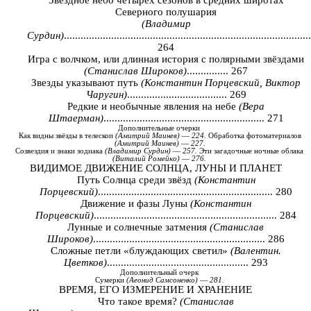
Звёздное небо четырёх сезонов в средних широтах
Северного полушария
(Владимир
Сурдин)
.........................................................................................
264
Игра с волчком, или длинная история с полярными звёздами
(Станислав Широков)
............... 267
Звезды указывают путь
(Константин Порцевский, Виктор
Чаругин)
.................................... 269
Редкие и необычные явления на небе
(Вера
Штаерман)
.......................................................... 271
Дополнительные
очерки
Как
видны
звёзды
в
телескоп
(
Амитрий
Маинев
)
—
224.
Обработка
фотоматериалов
(
Амитрий
Маинев
)
—
227.
Созвездия
и
знаки
зодиака
(
Владимир
Сурдин
)
—
257.
Эти
загадочные
ночные
облака
(
Виталий
Ромейко
)
—
276.
ВИДИМОЕ ДВИЖЕНИЕ СОЛНЦА, ЛУНЫ И ПЛАНЕТ
Путь Солнца среди звёзд
(Константин
Порцевский)
............................................................... 280
Движение и фазы Луны
(Константин
Порцевский)
.................................................................. 284
Лунные и солнечные затмения
(Станислав
Широков)
.............................................................. 286
Сложные петли «блуждающих светил»
(Валентин.
Цветков)
................................................... 293
Дополнительный
очерк
Сумерки
(
Аеонид
Самсоненко
)
—
281.
ВРЕМЯ, ЕГО ИЗМЕРЕНИЕ И ХРАНЕНИЕ
Что такое время?
(Станислав