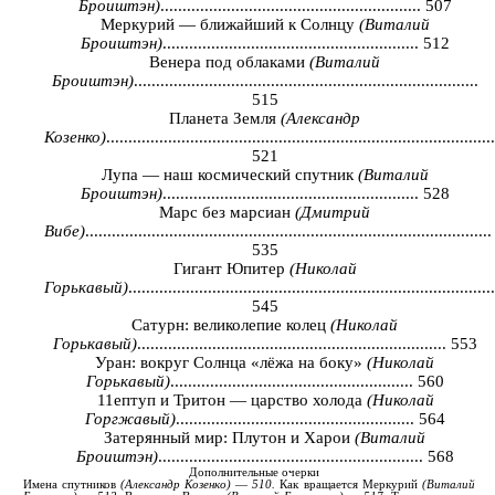
Броиштэн)
........................................................... 507
Меркурий — ближайший к Солнцу
(Виталий
Броиштэн)
.......................................................... 512
Венера под облаками
(Виталий
Броиштэн)
..............................................................................
515
Планета Земля
(Александр
Козенко)
........................................................................................
521
Лупа — наш космический спутник
(Виталий
Броиштэн)
.......................................................... 528
Марс без марсиан
(Дмитрий
Вибе)
............................................................................................
535
Гигант Юпитер
(Николай
Горькавый)
...................................................................................
545
Сатурн: великолепие колец
(Николай
Горькавый)
...................................................................... 553
Уран: вокруг Солнца «лёжа на боку»
(Николай
Горькавый)
....................................................... 560
11ептуп и Тритон — царство холода
(Николай
Горгжавый)
...................................................... 564
Затерянный мир: Плутон и Харои
(Виталий
Броиштэн)
............................................................ 568
Дополнительные
очерки
Имена
спутников
(
Александр
Козенко
)
—
510.
Как
вращается
Меркурий
(
Виталий