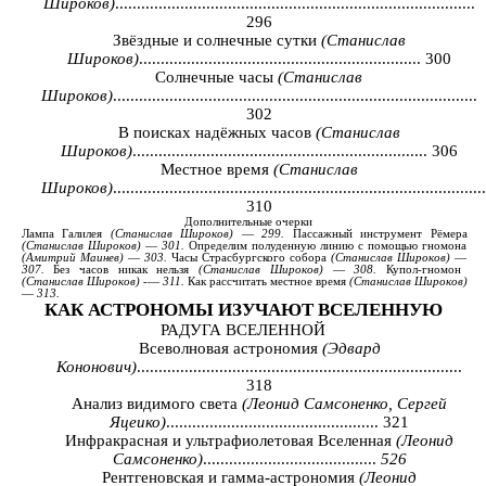
Широков)
...................................................................................
296
Звёздные и солнечные сутки
(Станислав
Широков)
................................................................. 300
Солнечные часы
(Станислав
Широков)
....................................................................................
302
В поисках надёжных часов
(Станислав
Широков)
.................................................................... 306
Местное время
(Станислав
Широков)
......................................................................................
310
Дополнительные
очерки
Лампа
Галилея
(
Станислав
Широков
)
—
299.
Пассажный
инструмент
Рёмера
(
Станислав
Широков
)
—
301.
Определим
полуденную
линию
с
помощью
гномона
(
Амитрий
Маинев
)
—
303.
Часы
Страсбургского
собора
(
Станислав Широков
)
—
307.
Без
часов
никак
нельзя
(
Станислав
Широков
)
—
308.
Купол
-
гномон
(
Станислав
Широков
)
-
—
311.
Как
рассчитать
местное
время
(
Станислав
Широков
)
—
313.
КАК
АСТРОНОМЫ
ИЗУЧАЮТ
ВСЕЛЕННУЮ
РАДУГА ВСЕЛЕННОЙ
Всеволновая астрономия
(Эдвард
Кононович)
...........................................................................
318
Анализ видимого света
(Леонид Самсоненко, Сергей
Яцеико)
................................................. 321
Инфракрасная и ультрафиолетовая Вселенная
(Леонид
Самсоненко)
........................................
526
Рентгеновская и гамма-астрономия
(Леонид