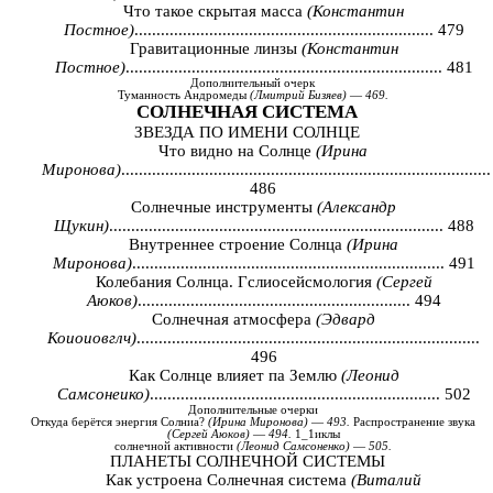
Что такое скрытая масса
(Константин
Постное)
.................................................................... 479
Гравитационные линзы
(Константин
Постное)
........................................................................ 481
Дополнительный
очерк
Туманность
Андромеды
(
Лмитрий
Бизяев
)
—
469.
СОЛНЕЧНАЯ
СИСТЕМА
ЗВЕЗДА ПО ИМЕНИ СОЛНЦЕ
Что видно на Солнце
(Ирина
Миронова)
....................................................................................
486
Солнечные инструменты
(Александр
Щукин)
............................................................................ 488
Внутреннее строение Солнца
(Ирина
Миронова)
....................................................................... 491
Колебания Солнца. Гслиосейсмология
(Сергей
Аюков)
.............................................................. 494
Солнечная атмосфера
(Эдвард
Коиоиовглч)
..............................................................................
496
Как Солнце влияет па Землю
(Леонид
Самсонеико)
.................................................................. 502
Дополнительные
очерки
Откуда
берётся
энергия
Солниа
?
(
Ирина
Миронова
)
—
493.
Распространение
звука
(
Сергей
Аюков
)
—
494.
1_1
иклы
солнечной
активности
(
Леонид
Самсоненко
)
—
505.
ПЛАНЕТЫ СОЛНЕЧНОЙ СИСТЕМЫ
Как устроена Солнечная система
(Виталий