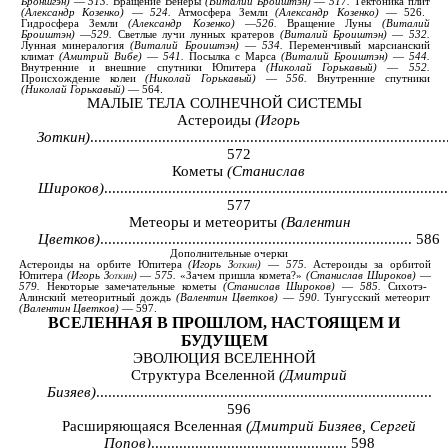
Броншгэн
)
—
513.
Вращение
Венеры
(
Виталий
Броиштэн
)
—
517.
Тектоника
плит
(
Александр
Козенко
)
—
524.
Атмосфера
Земли
(
Александр
Козенко
)
—
526.
Гидросфера
Земли
(
Александр
Козенко
)
—
526.
Вращение
Луны
(
Виталий
Броиштэн
)
—
529.
Светлые
лучи
лунных кратеров
(
Виталий
Броиштэн
)
—
532.
Лунная
минералогия
(
Виталий
Броиштэн
)
—
534.
Переменчивый
марсианский
климат
(
Амитрий
Вибе
)
—
541.
Посылка
с
Марса
(
Виталий
Броиштэн
)
—
544.
Внутренние
и
внешние
спутники
Юпитера
(
Николай
Горькавый
)
—
552.
Происхождение
колеи
(
Николай
Горькавый
)
—
556.
Внутренние
спутники
(
Николай Горькавый
)
—
564.
МАЛЫЕ ТЕЛА СОЛНЕЧНОЙ СИСТЕМЫ
Астероиды
(Игорь
Зоткин)
.........................................................................................
572
Кометы
(Станислав
Широков)
......................................................................................
577
Метеоры и метеориты
(Валентин
Цветков)
.............................................................................. 586
Дополнительные
очерки
Астероиды
на
орбите
Юпитера
(
Игорь
Зоткин
)
—
575.
Астероиды
за
орбитой
Юпитера
(
Игорь
Зоткин
)
—
575.
«Зачем пришла
комета
?
»
(
Станислав
Широков
)
—
579.
Некоторые
замечательные
кометы
(
Станислав
Широков
)
—
585.
Сихотэ
-
Алинский
метеоритный
дождь
(
Валентин
Цветков
)
—
590.
Тунгусский
метеорит
(
Валентин
Цветков
)
—
597.
ВСЕЛЕННАЯ
В
ПРОШЛОМ
,
НАСТОЯЩЕМ
И
БУДУЩЕМ
ЭВОЛЮЦИЯ ВСЕЛЕННОЙ
Структура Вселенной
(Дмитрий
Бизяев)
....................................................................................
596
Расширяющаяся Вселенная
(Дмитрий Бизяев, Сергей
Попов)
................................................. 598