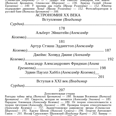
(
Станислав
Широков
)
—
/3 7.
Декарт
или
Ньютон
?
Мандарин
или
лимон
?
(
Виталий
Бронштэн
,
Станислав
Широков
)
—
136.
Эдмунд
Галлей
(
Алина
Еремеева
)
—
140.
У
прилива
два
горба
(
Ирина
Розгачёва
)
—
152.
Юпитер
подправляет
движение
Луны
!
(
Ирина
Розгачёва
)
—
152.
Фотолаборатория
в
русской
бане
(
Виталии Бронштэн
)
—
166.
АСТРОНОМИЯ
XX
ВЕКА
Вступление
(Владимир
Сурдин)
.........................................................................................
178
Альберт Эйнштейн
(Александр
Козенко)
...................................................................................
181
Артур Стэшш Эддипгтоп
(Александр
Козенко)
.......................................................................... 187
Джеймс Хопвуд Джине
(Алекандр
Козенко)
............................................................................... 192
Александр Александрович Фридман
(Алина
Еремеева)
............................................................. 198
Эдвин Пауэлл Хаббл
(Александр Козенко)
__
........................................................................... 201
Вступая в
XXI
век
(Владимир
Сурдин)
......................................................................................
207
Дополнительные
очерки
Разгадка
тайны
звёзд
(
Виталий
Бронштэн
)
—
180.
Большая
Вселенная
(
Виталий
Бронштэн
)
—
181.
Скорость
,
которая не
меняется
(
Александр
Элиович
)
—
185.
Парадокс
близнецов
(
Александр
Козенко
)
—
186.
От
теории
относительности к
теории
тяготения
(
Александр
Элиович
)
—
186.
Проверка
теории
относительности
(
Александр
Козенко
)
—
757.
Эддингтоновское
равновесие
звезды
(
Станислав
Широков
)
—
191.
Харлоу
Шепли
(
Николай
Самусь
)
—
196.
Георгии Антонович
Гамов
—
201.
Иосиф
Самуилович
Шкловский
(
Владимир
Курт
)
—
202.
Банкир
—