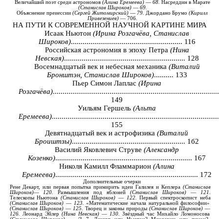
Величайший
поэт
среди
астрономов
(
Алина
Еремеева
)
—
68.
Насреддин
в
Марате
(
Станислав
Широков
)
—
69.
Объяснение
преиессии
(
Сергей
Житомирский
)
—
79.
Джордано
Брумо
(
Кирилл
Привезениев
)
—
706.
НА ПУТИ К СОВРЕМЕННОЙ НАУЧНОЙ КАРТИНЕ МИРА
Исаак Ньютон
(Ирина Розгачёва, Станислав
Широков)
......................................................... 116
Российская астрономия в эпоху Петра
(Нина
Невская)
.............................................................. 128
Восемнадцатый век и небесная механика
(Виталий
Бронштэн, Станислав Широков)
.......... 133
Пьер Симон Лаплас
(Ирина
Розгачёва)
....................................................................................
149
Уильям Гершель
(Альта
Еремеева)
.....................................................................................
155
Девятнадцатый век и астрофизика
(Виталий
Броиштзы)
.......................................................... 1б2
Василий Яковлевич Струве
(Александр
Козенко)
...................................................................... 167
Николя Камилл Фламмарион
(Алина
Еремеева)
......................................................................... 172
Дополнительные
очерки
Рене
Декарт
,
или
первая
попытка
примирить
идеи
Галилея
и
Кеплера
(
Станислав
Широков
)
—
120.
Размышления под
яблоней
(
Станислав
Широков
)
—
121
.
Телескопы
Ньютона
(
Станислав
Широков
)
—
122.
Первый
спектроскопист неба
(
Станислав
Широков
)
—
123.
«Математические
начала
натуральной
философии»
(
Станислав
Широков
)
—
125.
Творец
и
законы
природы
(
Станислав
Широков
)
—
126.
Леонард
Эйлер
(
Нина
Невская
)
—
130.
Звёздный
час Михайло
Ломоносова