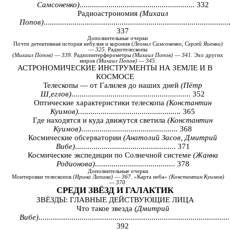
Самсоненко)
........................................................ 332
Радиоастрономия
(Михаил
Попов)
..........................................................................................
337
Дополнительные
очерки
Почти
детективная
история
небулия
и
корония
(
Леонил
Самсоненко
,
Сергей
Яиенко
)
—
325.
Радиотелескопы
(
Михаил
Попов
)
—
339.
Радиоинтерферометры
(
Михаил
Попов
)
—
341.
Эхо
других
миров
(
Михаил
Попов
)
—
345.
АСТРОНОМИЧЕСКИЕ ИНСТРУМЕНТЫ НА ЗЕМЛЕ И В
КОСМОСЕ
Телескопы — от Галилея до наших дней
(Пётр
Ш,еглов)
.......................................................... 352
Оптические характеристики телескопа
(Константин
Куимов)
.................................................. 365
Где находятся и куда движутся светила
(Константин
Куимов)
............................................... 368
Космические обсерватории
(Анатолий Засов, Дмитрий
Вибе)
................................................. 371
Космические экспедиции по Солнечной системе
(Жанна
Родионова)
....................................... 378
Дополнительные
очерки
Монтировки
телескопов
(
Ирина
Лапина
)
—
367.
«Карта
неба»
(
Константин
Куимов
)
—
370.
СРЕДИ
ЗВЁЗД
И
ГАЛАКТИК
ЗВЁЗДЫ: ГЛАВНЫЕ ДЕЙСТВУЮЩИЕ ЛИЦА
Что такое звезда
(Дмитрий
Вибе)
.............................................................................................
392