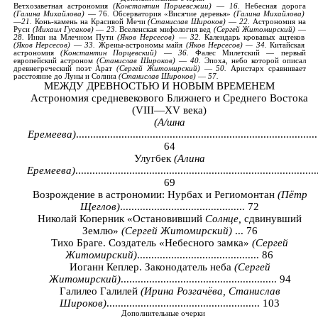
Ветхозаветная
астрономия
(
Константин
Пориевсжии
)
—
16.
Небесная
дорога
(
Галина
Михайлова
)
—
76.
Обсерватория «Висячие
деревья»
(
Галина
Михайлова
)
—
21.
Конь
-
камень
на
Красивой
Мечи
(
Станислав
Широков
)
—
22.
Астрономия на
Руси
(
Михаил
Гусаков
)
—
23.
Вселенская
мифология
вед
(
Сергей
Житомирский
)
—
28.
Инки
на
Млечном
Пути
(
Яков
Нерсесов
)
—
32.
Календарь
кровавых
ацтеков
(
Яков
Нерсесов
)
—
33.
Жреиы
-
астрономы
майя
(
Яков
Нерсесов
)
—
34.
Китайская
астрономия
(
Константин
Порцевский
)
—
36.
Фалес
Милетский
—
первый
европейский
астроном
(
Станислав
Широков
)
—
40.
Эпоха
,
небо
которой
описал
древнегреческий
поэт
Арат
(
Сергей
Житомирский
)
—
50.
Аристарх
сравнивает
расстояние
до
Луны
и
Солниа
(
Станислав
Широков
)
—
57.
МЕЖДУ ДРЕВНОСТЬЮ И НОВЫМ ВРЕМЕНЕМ
Астрономия средневекового Ближнего и Среднего Востока
(
VIII
—
XV
века)
(А/шна
Еремеева)
.....................................................................................
64
Улугбек
(Алина
Еремеева)
.....................................................................................
69
Возрождение в астрономии: Нурбах и Региомонтан
(Пётр
Щеглов)
............................................ 72
Николай Коперник «Остановивший
Солнце,
сдвинувший
Землю»
(Сергей Житомирский)
... 76
Тихо Браге. Создатель «Небесного замка»
(Сергей
Житомирский)
........................................... 86
Иоганн Кеплер. Законодатель неба
(Сергей
Житомирский)
....................................................... 94
Галилео Галилей
(Ирина Розгачёва, Станислав
Широков)
...................................................... 103
Дополнительные
очерки