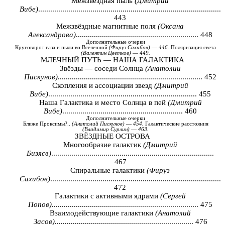
Межзвёздная пыль
(Дмитрий
Вибе)
...........................................................................................
443
Межзвёздные магнитные поля
(Оксана
Александрова)
............................................................. 448
Дополнительные
очерки
Круговорот
газа
и
пыли
во
Вселенной
(
Фируз
Сахибов
)
—
446.
Поляризация
света
(
Валентин
Цветков
)
—
449.
МЛЕЧНЫЙ ПУТЬ — НАША ГАЛАКТИКА
Звёзды — соседи Солнца
(Анатолии
Пискунов)
........................................................................ 452
Скопления и ассоциации звезд
(Дмитрий
Вибе)
.......................................................................... 455
Наша Галактика и место Солнца в пей
(Дмитрий
Вибе)
............................................................ 460
Дополнительные
очерки
Ближе
Проксимы
?..
(
Анатолий
Пискунов
)
—
454.
Галактические
расстояния
(
Владимир
Сурлин
)
—
463.
ЗВЁЗДНЫЕ ОСТРОВА
Многообразие галактик
(Дмитрий
Бизясв)
.................................................................................
467
Спиральные галактики
(Фируз
Сахибов)
.....................................................................................
472
Галактики с активными ядрами
(Сергей
Попов)
......................................................................... 475
Взаимодействующие галактики
(Анатолий
Засов)
..................................................................... 476