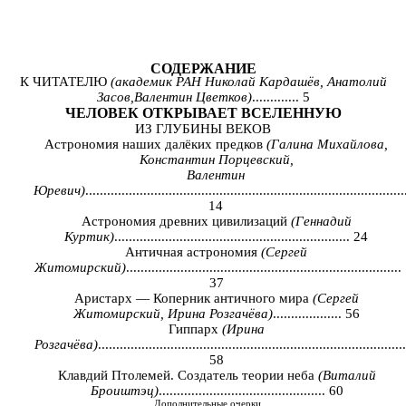
СОДЕРЖАНИЕ
К ЧИТАТЕЛЮ
(академик РАН Николай Кардашёв, Анатолий
Засов,Валентин Цветков)
............. 5
ЧЕЛОВЕК
ОТКРЫВАЕТ
ВСЕЛЕННУЮ
ИЗ ГЛУБИНЫ ВЕКОВ
Астрономия наших далёких предков
(Галина Михайлова,
Константин Порцевский,
Валентин
Юревич)
........................................................................................
14
Астрономия древних цивилизаций
(Геннадий
Куртик)
................................................................. 24
Античная астрономия
(Сергей
Житомирский)
............................................................................
37
Аристарх — Коперник античного мира
(Сергей
Житомирский, Ирина Розгачёва)
................... 56
Гиппарх
(Ирина
Розгачёва)
....................................................................................
58
Клавдий Птолемей. Создатель теории неба
(Виталий
Броиштэц)
.............................................. 60
Дополнительные
очерки