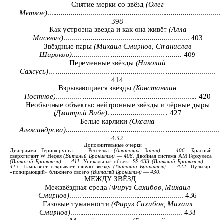
Снятие мерки со звёзд
(Олег
Меткое)
........................................................................................
398
Как устроена звезда и как она живёт
(Алла
Масевич)
................................................................ 403
Звёздные пары
(Михаил Смирнов, Станислав
Широков)
........................................................ 409
Переменные звёзды
(Николай
Сажусь)
.....................................................................................
414
Взрывающиеся звёзды
(Константин
Постное)
........................................................................ 420
Необычные объекты: нейтронные звёзды и чёрные дыры
(Дмитрий Вибе)
............................... 427
Белые карлики
(Оксана
Александрова)
..............................................................................
432
Дополнительные
очерки
Диаграмма
Геришпрунга
—
Ресселла
(
Анатолий
Засов
)
—
406.
Красный
сверхгигант
W
Нефея
(
Виталий
Бронштэн
)
—
408.
Двойная
система
AM
Геркулеса
(
Виталий
Бронштэн
)
—
411.
Уникальный
объект
SS
433
(
Виталий
Бронштэн
)
—
413.
Гимназист
открывает
новую
звезду
(
Виталий
Бронштэн
)
—
422.
Пульсар
,
«пожирающий»
ближнего
своего
(
Виталий Бронштэн
)
—
430.
МЕЖДУ ЗВЁЗД
Межзвёздная среда
(Фируз Сахибов, Михаил
Смирнов)
.......................................................... 436
Газовые туманности
(Фируз Сахибов, Михаил
Смирнов)
......................................................... 438