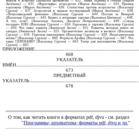
Король
и
астролог
(
Виталий
Бронштэн
)
—
632.
Знаки
Зодиака
и
стихии
(
Мария
Аксёнова
)
—
635.
«Иероглифы»
астрологии
(
Мария
Аксёнова
)
—
635.
Пример
гороскопа
(
Мария
Аксёнова
)
—
636.
Статистика
против
астрологии
(
Влалимир
Сурлин
)
—
637.
Астрология
в
зеркале
исследований
(
Мария
Аксёнова
)
—
638.
«Петрозаводский
феномен»
(
Влалимир Сурлин
)
—
644.
Погоня
за
Венерой
(
Влалимир
Сурлин
)
—
645.
Бизнес
и
летающие
тарелки
(
Валентин
Цветков
)
—
648.
А
что
,
если
?..
(
Алексанлр
Элиович
,
Люлмила
Петрановская
)
—
649.
«Следы
посадки»
НЛО
(
Влалимир
Сурлин
)
—
650.
Горожане
и
тарелки
(
Влалимир
Сурлин
)
—
650.
Что
такое
планета
(
Анатолий
Засов
)
—
651.
Планеты
,
которых
никто не
ожидал
(
Анатолий
Засов
)
—
655.
Органические
молекулы
в
космосе
(
Влалимир
Сурлин
)
—
659.
Гипотеза
панспермии
(
Влалимир
Сурлин
)
—
659.
Неорганическая
жизнь
?
(
Влалимир
Сурлин
)
—
660.
Формула
Арэйка
(
Влалимир
Сурлин
)
—
667.
Что
такое
СЕРЕНАИП
?
(
Влалимир
Сурлин
)
—
663.
Театр
для
инопланетян
(
Влалимир
Сурлин
)
—
665.
ПРИЛОЖЕНИЕ........................................................................................
668
УКАЗАТЕЛЬ
ИМЁН....................................................................................................
673
ПРЕДМЕТНЫЙ
УКАЗАТЕЛЬ..........................................................................................
678
О том, как читать книги в форматах
pdf
,
djvu
- см. раздел
"
Программы; архиваторы; форматы
pdf, djvu
и др.
"