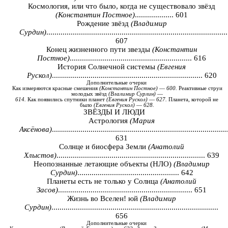
Космология, или что было, когда не существовало звёзд
(Константин Постное)
................... 601
Рождение звёзд
(Владимир
Сурдин)
.........................................................................................
607
Конец жизненного пути звезды
(Константин
Постное)
............................................................ 616
История Солнечной системы
(Евгения
Рускол)
.......................................................................... 620
Дополнительные
очерки
Как
измеряются
красные
смешения
(
Константин
Постное
)
—
600.
Реактивные
струи
молодых
звёзд
(
Влалимир
Сурлин
)
—
614.
Как
появились
спутники
планет
(
Евгения
Рускол
)
—
627.
Планета
,
которой
не
было
(
Евгения
Рускол
)
—
628.
ЗВЁЗДЫ И ЛЮДИ
Астрология
(Мария
Аксёнова)
......................................................................................
631
Солнце и биосфера Земли
(Анатолий
Хлыстов)
......................................................................... 639
Неопознанные летающие объекты (НЛО)
(Владимир
Сурдин)
.................................................. 642
Планеты есть не только у Солнца
(Анатолий
Засов)
.................................................................. 651
Жизнь во Вселен! юй
(Владимир
Сурдин)
..................................................................................
656
Дополнительные
очерки