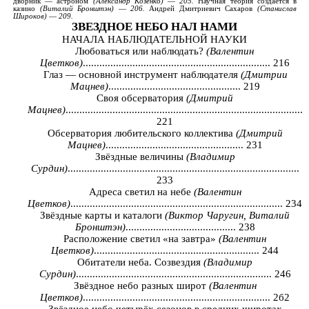
дворник
—
астроном
(
Александр
Козенко
)
—
205.
Научная
теория
создаётся
в
казино
(
Виталий
Бронштэн
)
—
206.
Андрей
Дмитриевич Сахаров
(
Станислав
Широков
)
—
209.
ЗВЕЗДНОЕ
НЕБО
НАЛ
НАМИ
НАЧАЛА НАБЛЮДАТЕЛЬНОЙ НАУКИ
Любоваться или наблюдать?
(Валентин
Цветков)
.................................................................... 216
Глаз — основной инструмент наблюдателя
(Дмитрии
Мацнев)
................................................ 219
Своя обсерватория
(Дмитрий
Мацнев)
......................................................................................
221
Обсерватория любительского коллектива
(Дмитрий
Мацнев)
.................................................. 231
Звёздные величины
(Владимир
Сурдин)
....................................................................................
233
Адреса светил на небе
(Валентин
Цветков)
............................................................................. 234
Звёздные карты и каталоги
(Виктор Чаругин, Виталий
Бронштэн)
........................................ 238
Расположение светил «на завтра»
(Валентин
Цветков)
............................................................ 244
Обитатели неба. Созвездия
(Владимир
Сурдин)
....................................................................... 246
Звёздное небо разных широт
(Валентин
Цветков)
.................................................................... 2б2