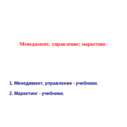
Educational resources of the Internet
-
Management
.
Образовательные ресурсы Интернета
-
Менеджмент.
Главная страница
(Содержание)
Гостевая
Менеджмент, управление; маркетинг.
1
.
Менеджмент, управление - учебники.
2
.
Маркетинг - учебники.