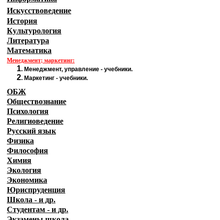
Искусствоведение
История
Культурология
Литература
Математика
Менеджмент; маркетинг:
1
.
Менеджмент, управление - учебники.
2
.
Маркетинг - учебники.
ОБЖ
Обществознание
Психология
Религиоведение
Русский язык
Физика
Философия
Химия
Экология
Экономика
Юриспруденция
Школа - и др.
Студентам - и др.
Экзамены
школа