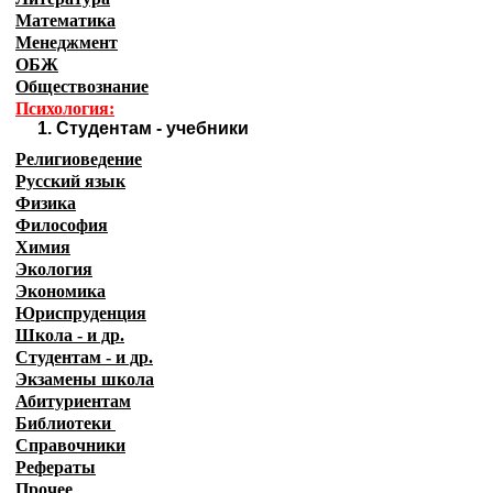
Математика
Менеджмент
ОБЖ
Обществознание
Психология:
1
.
Студентам - учебники
Религиоведение
Русский язык
Физика
Философия
Химия
Экология
Экономика
Юриспруденция
Школа - и др.
Студентам - и др.
Экзамены
школа
Абитуриентам
Библиотеки
Справочники
Рефераты
Прочее