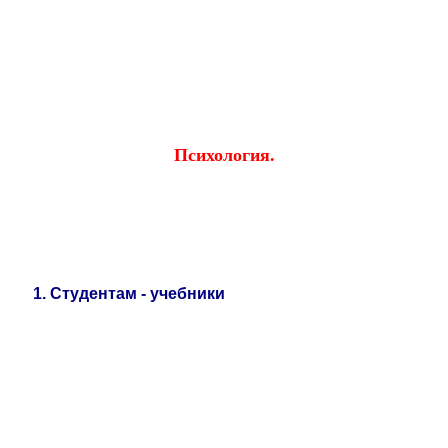
Educational resources of the Internet
-
Psychology
.
Образовательные ресурсы Интернета
-
Психология.
Главная страница
(Содержание)
Гостевая
Психология
.
1
.
Студентам - учебники