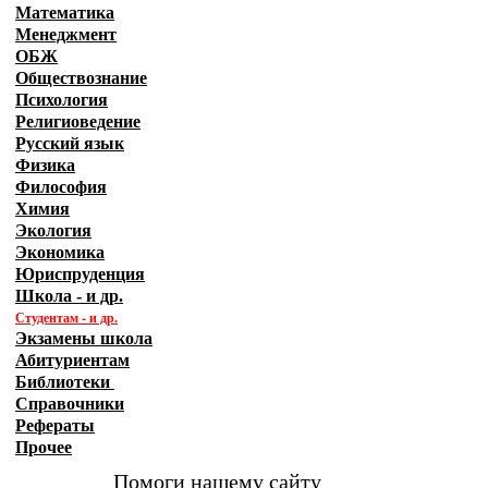
Математика
Менеджмент
ОБЖ
Обществознание
Психология
Религиоведение
Русский язык
Физика
Философия
Химия
Экология
Экономика
Юриспруденция
Школа - и др.
Студентам - и др.
Экзамены
школа
Абитуриентам
Библиотеки
Справочники
Рефераты
Прочее
Помоги нашему сайту