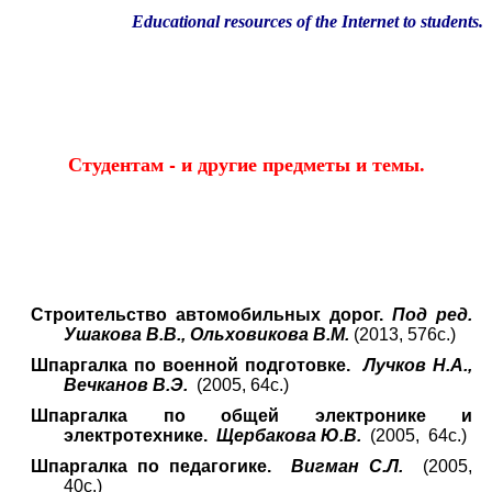
Educational resources of the Internet
to students.
Образовательные ресурсы Интернета
студентам.
Главная страница
(Содержание)
Гостевая
Студентам - и другие предметы и темы.
Строительство автомобильных дорог.
Под ред.
Ушакова В.В., Ольховикова В.М.
(2013, 576с.)
Шпаргалка по военной подготовке.
Лучков Н.А.,
Вечканов В.Э.
(
2005, 64с.)
Шпаргалка по общей электронике и
электротехнике.
Щербакова Ю.В.
(2005, 64с.)
Шпаргалка по педагогике.
Вигман С.Л.
(2005,
40с.)