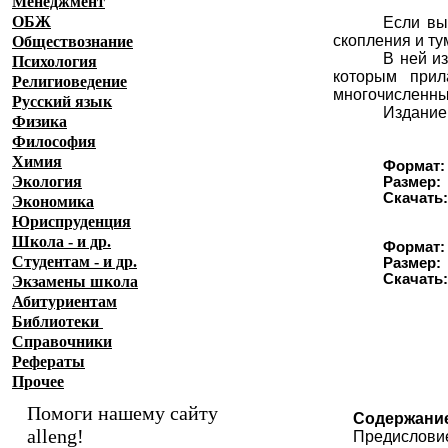
Менеджмент
ОБЖ
Если вы
скопления и ту
Обществознание
В ней и
Психология
которым прил
Религиоведение
многочисленны
Русский язык
Издание
Физика
Философия
Химия
Формат:
Экология
Размер:
Скачать
Экономика
Юриспруденция
Школа - и др.
Формат:
Студентам - и др.
Размер:
Скачать
Экзамены
школа
Абитуриентам
Библиотеки
Справочники
Рефераты
Прочее
Помоги нашему сайту
Содержани
alleng!
Предислови