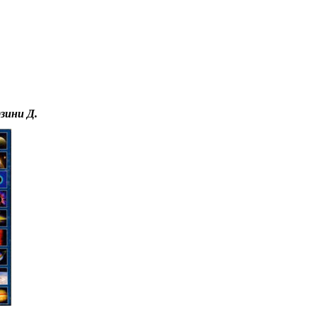
Educational resources of the Internet
-
Astronomy.
зини Д.