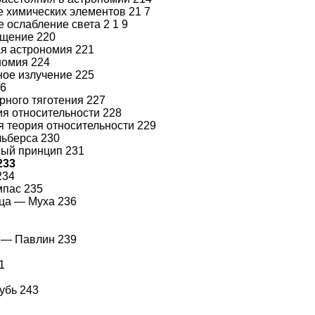
 химических элементов 21 7
 ослабление света 2 1 9
ещение 220
я астрономия 221
номия 224
ое излучение 225
26
рного тяготения 227
я относительности 228
 теория относительности 229
ьберса 230
ный принцип 231
233
234
мпас 235
ца — Муха 236
7
 — Павлин 239
1
2
убь 243