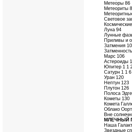
Метеоры 86
Метеориты 
Метеоритные
Световое за
Космические
Луна 94
Лунные фаз
Приливы и 
Затмения 1
Затменность
Марс 106
Астероиды 1
Юпитер 1 1 
Сатурн 1 1 6
Уран 120
Нептун 123
Плутон 126
Полоса Эдге
Кометы 130
Комета Галл
Облако Оорт
Вне солнечн
МЛЕЧНЫЙ 
Наша Галакт
Звездные сп