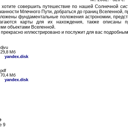
 хотите совершить путешествие по нашей Солнечной сист
манности Млечного Пути, добраться до границ Вселенной, пр
зложены фундаментальные положения астрономии, предста
агаются карты для их нахождения, также описаны 
ми объектами Вселенной.
 прекрасно иллюстрировано и послужит для вас подробным 
djvu
29,8
Мб
:
yandex.disk
pdf
70,4
Мб
:
yandex.disk
е
е 9