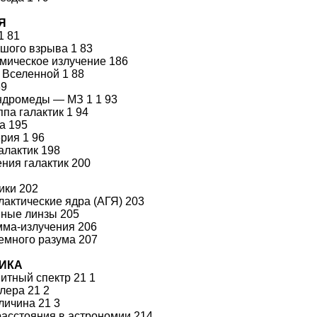
Я
1 81
шого взрыва 1 83
мическое излучение 186
Вселенной 1 88
89
ндромеды — МЗ 1 1 93
па галактик 1 94
а 195
рия 1 96
алактик 198
ния галактик 200
1
ики 202
лактические ядра (АГЯ) 203
нные линзы 205
ма-излучения 206
емного разума 207
ИКА
итный спектр 21 1
лера 21 2
личина 21 3
асстояния в астрономии 214