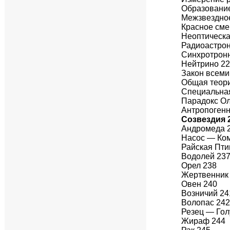
Образование
Межзвездное
Красное см
Неоптическа
Радиоастро
Синхротронн
Нейтрино 2
Закон всеми
Общая теори
Специальная
Парадокс Ол
Антропоген
Созвездия 
Андромеда 
Насос — Ко
Райская Пти
Водолей 23
Орел 238
Жертвенник
Овен 240
Возничий 24
Волопас 24
Резец — Гол
Жираф 244