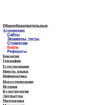
Образовательные ресурсы 
Главная страница
(Содержание)
Общеобразовательные
.
Астрономия:
Сайты
Экзамены, тесты
Студентам
Книги
Рефераты
Биология
География
Естествознание
Иностр. языки
.
Информатика
Искусствоведение
История
Культурология
Литература
Математика