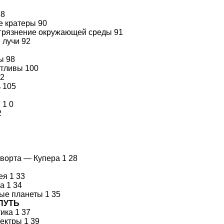
88
 кратеры 90
грязнение окружающей среды 91
 лучи 92
ы 98
отливы 100
02
 105
 1 0
2
ворта — Купера 1 28
ея 1 33
а 1 34
ые планеты 1 35
ПУТЬ
ика 1 37
ектры 1 39