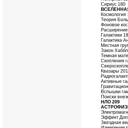
Сириус 180
ВСЕЛЕННА
Космология 
Теория Боль
Фоновое кос
Расширение 
Галактики 1
Галактика А
Местная груп
Закон Хаббл
Темная мате
Скопления г
Сверхскопле
Квазары 20
Радиогалакт
Активные га
Гравитацио
Вспышки гам
Поиски внез
НЛО 209
АСТРОФИЗ
Электромагн
Эффект Доп
Звездная ве
Измерение р