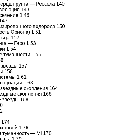
Герцшпрунга — Рессела 140
волюция 143
селение 1 46
147
изированного водорода 150
ость Ориона) 1 51
льца 152
ига — Гаро 1 53
ки 1 54
 туманности 1 55
56
 звезды 157
ы 158
стемы 1 61
социации 1 63
звездные скопления 164
ездные скопления 166
 звезды 168
0
72
 174
рхновой 1 76
 туманность — Ml 178
езда 1 79