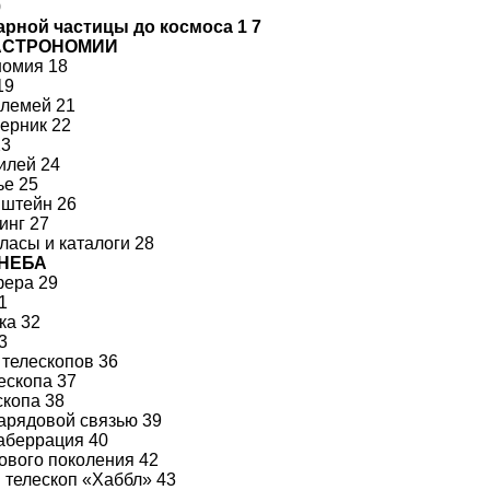
0
арной частицы до космоса 1 7
АСТРОНОМИИ
номия 18
19
олемей 21
ерник 22
23
илей 24
ье 25
нштейн 26
инг 27
ласы и каталоги 28
 НЕБА
фера 29
1
ка 32
3
 телескопов 36
ескопа 37
скопа 38
арядовой связью 39
аберрация 40
ового поколения 42
 телескоп «Хаббл» 43