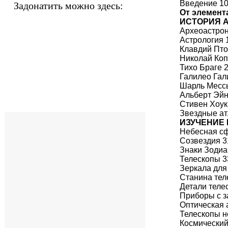
Введение 1
Задонатить можно здесь:
От элемент
ИСТОРИЯ 
Археоастро
Астрология 
Клавдий Пт
Николай Коп
Тихо Браге 
Галилео Гал
Шарль Месс
Альберт Эй
Стивен Хоук
Звездные ат
ИЗУЧЕНИЕ
Небесная с
Созвездия 3
Знаки Зодиа
Телескопы 3
Зеркала для
Станина тел
Детали теле
Приборы с з
Оптическая 
Телескопы н
Космический