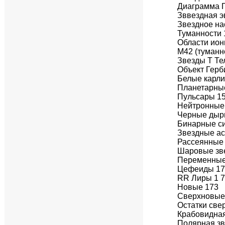
Диаграмма 
Зввездная э
Звездное на
Туманности 
Области ион
М42 (туманн
Звезды Т Те
Объект Герб
Белые карли
Планетарные
Пульсары 1
Нейтронные
Черные дыр
Бинарные си
Звездные ас
Рассеянные 
Шаровые зв
Переменные
Цефеиды 17
RR Лиры 1 
Новые 173
Сверхновые
Остатки све
Крабовидная
Полярная зв