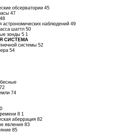
ские обсерватории 45
часы 47
 48
я астрономических наблюдений 49
асса шаттл 50
ые зонды 5 1
Я СИСТЕМА
лнечной системы 52
ера 54
0
ебесные
72
емли 74
0
ремени 8 1
ская аберрация 82
е явления 83
яние 85