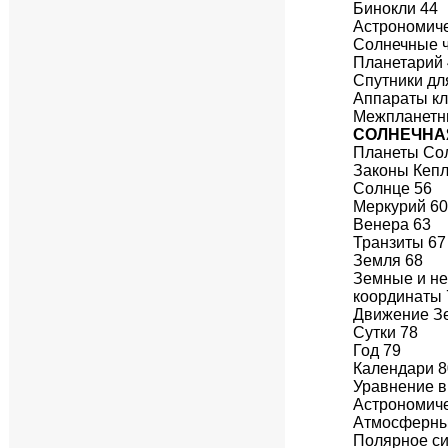
Бинокли 44
Астрономиче
Солнечные 
Планетарий
Спутники дл
Аппараты кл
Межпланетн
СОЛНЕЧНА
Планеты Со
Законы Кепл
Солнце 56
Меркурий 6
Венера 63
Транзиты 67
Земля 68
Земные и н
координаты 
Движение З
Сутки 78
Год 79
Календари 8
Уравнение в
Астрономиче
Атмосферны
Полярное си