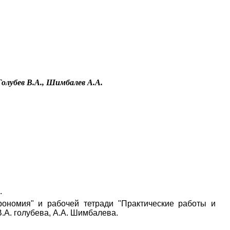
Educational resources of the Internet
-
Astronomy.
Голубев В.А., Шимбалев А.А.
.
ономия" и рабочей тетради "Практические работы и
В.А. голубева, А.А. Шимбалева.