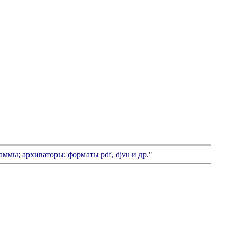
аммы; архиваторы; форматы
pdf, djvu
и др.
"