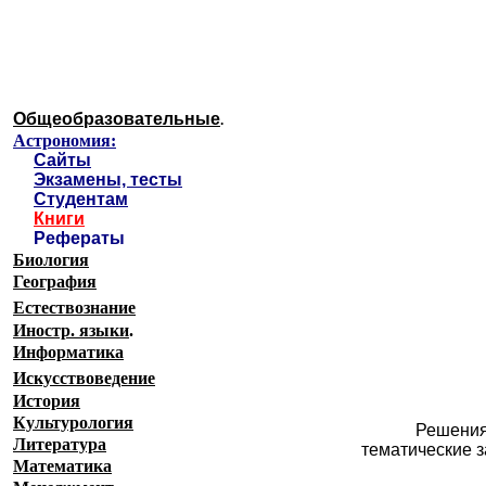
Образовательные ресурсы 
Главная страница
(Содержание)
Общеобразовательные
.
Астрономия:
Сайты
Экзамены, тесты
Студентам
Книги
Рефераты
Биология
География
Естествознание
Иностр. языки
.
Информатика
Искусствоведение
История
Культурология
Решения
Литература
тематические з
Математика