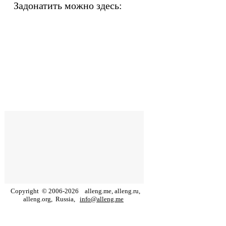
Задонатить можно здесь:
Copyright
©
2006
-
2026
alleng.me, alleng.ru,
alleng.org,
Russia,
info@alleng.me