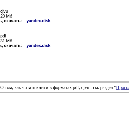
djvu
20
Мб
ь, скачать:
yandex.disk
pdf
31
Мб
ь, скачать:
yandex.disk
О том, как читать книги в форматах
pdf
,
djvu
- см. раздел "
Прогр
.