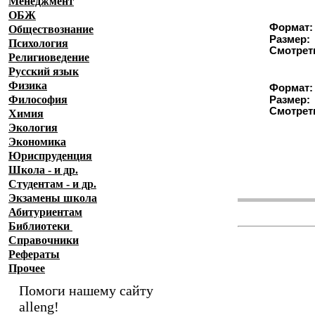
Менеджмент
ОБЖ
Формат:
Обществознание
Размер:
Психология
Смотрет
Религиоведение
Русский язык
Физика
Формат:
Философия
Размер:
Смотрет
Химия
Экология
Экономика
Юриспруденция
Школа - и др.
Студентам - и др.
Экзамены
школа
Абитуриентам
Библиотеки
Справочники
Рефераты
Прочее
Помоги нашему сайту
alleng!