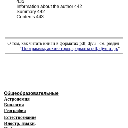
435
Information about the author 442
Summary 442
Contents 443
О том, как читать книги в форматах
pdf
,
djvu
- см. раздел
"
Программы; архиваторы; форматы
pdf, djvu
и др.
"
.
Общеобразовательные
Астрономия
Биология
География
Естествознание
Иностр. языки
.