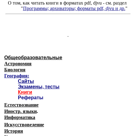
О том, как читать книги в форматах
pdf
,
djvu
- см. раздел
"
Программы; архиваторы; форматы
pdf, djvu
и др.
"
.
Общеобразовательные
Астрономия
Биология
География:
Сайты
Экзамены, тесты
Книги
Рефераты
Естествознание
Иностр. языки
.
Информатика
Искусствоведение
История