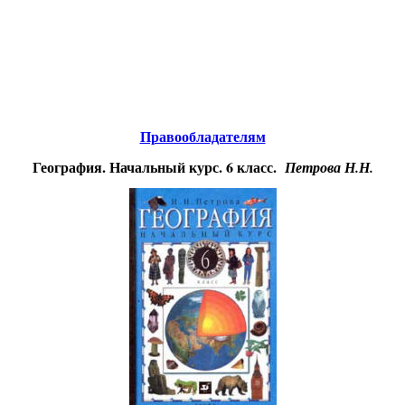
Educational resources of the Internet
-
Geography.
Образовательные ресурсы Интернета
-
География.
Главная страница
(Содержание)
Правообладателям
География. Начальный курс. 6 класс.
Петрова Н.Н.