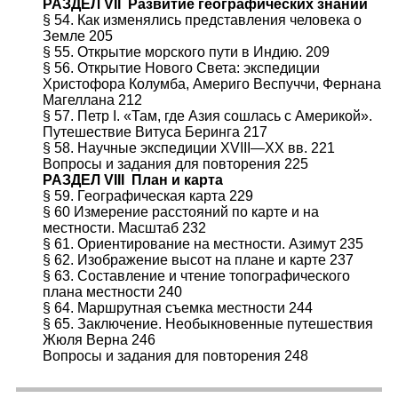
РАЗДЕЛ VII Развитие географических знаний
§ 54. Как изменялись представления человека о
Земле 205
§ 55. Открытие морского пути в Индию. 209
§ 56. Открытие Нового Света: экспедиции
Христофора Колумба, Америго Веспуччи, Фернана
Магеллана 212
§ 57. Петр I. «Там, где Азия сошлась с Америкой».
Путешествие Витуса Беринга 217
§ 58. Научные экспедиции XVIII—XX вв. 221
Вопросы и задания для повторения 225
РАЗДЕЛ VIII План и карта
§ 59. Географическая карта 229
§ 60 Измерение расстояний по карте и на
местности. Масштаб 232
§ 61. Ориентирование на местности. Азимут 235
§ 62. Изображение высот на плане и карте 237
§ 63. Составление и чтение топографического
плана местности 240
§ 64. Маршрутная съемка местности 244
§ 65. Заключение. Необыкновенные путешествия
Жюля Верна 246
Вопросы и задания для повторения 248