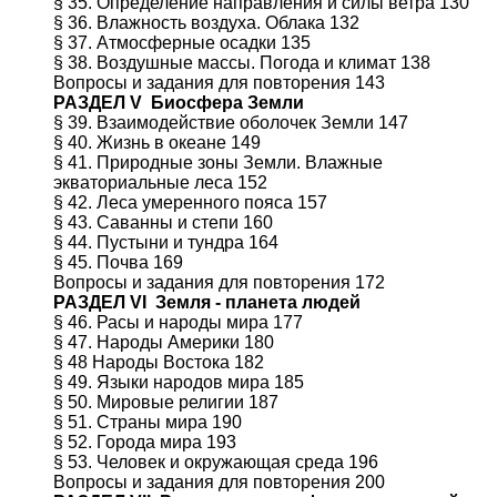
§ 35. Определение направления и силы ветра 130
§ 36. Влажность воздуха. Облака 132
§ 37. Атмосферные осадки 135
§ 38. Воздушные массы. Погода и климат 138
Вопросы и задания для повторения 143
РАЗДЕЛ V Биосфера Земли
§ 39. Взаимодействие оболочек Земли 147
§ 40. Жизнь в океане 149
§ 41. Природные зоны Земли. Влажные
экваториальные леса 152
§ 42. Леса умеренного пояса 157
§ 43. Саванны и степи 160
§ 44. Пустыни и тундра 164
§ 45. Почва 169
Вопросы и задания для повторения 172
РАЗДЕЛ VI Земля - планета людей
§ 46. Расы и народы мира 177
§ 47. Народы Америки 180
§ 48 Народы Востока 182
§ 49. Языки народов мира 185
§ 50. Мировые религии 187
§ 51. Страны мира 190
§ 52. Города мира 193
§ 53. Человек и окружающая среда 196
Вопросы и задания для повторения 200