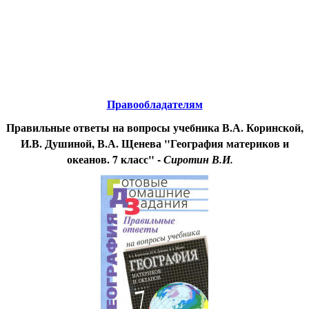
Educational resources of the Internet
-
Geography.
Образовательные ресурсы Интернета
-
География.
Главная страница
(Содержание)
Правообладателям
Правильные ответы на вопросы учебника В.А. Коринской,
И.В. Душиной, В.А. Щенева "География материков и
океанов. 7 класс" -
Сиротин В.И.